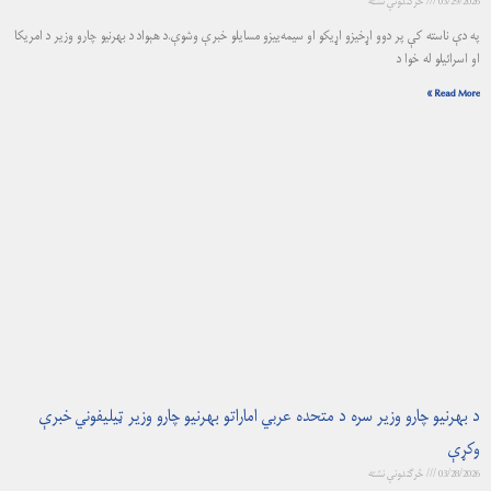
03/29/2026
څرگندونې نشته
په دې ناسته کې پر دوو اړخیزو اړیکو او سيمه‌ييزو مسايلو خبرې وشوې.د هېواد د بهرنیو چارو وزیر د امريکا
او اسرائيلو له خوا د
Read More »
د بهرنيو چارو وزير سره د‌ متحده عربي اماراتو بهرنیو چارو وزیر ټيليفوني خبرې
وکړې
03/28/2026
څرگندونې نشته