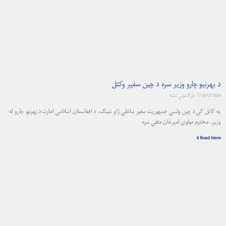
د بهرنیو چارو وزیر سره د چين سفیر وکتل
04/07/2026
څرگندونې نشته
په کابل کې د چین ولسي جمهوریت سفیر ښاغلي ژاو شینګ، د افغانستان اسلامي امارت د بهرنیو چارو له
وزیر، محترم مولوي امیرخان متقي سره
Read More »