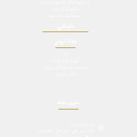
د دیپلوماتیک پاسپورټ تمدید
دیپلوماتیکه ویزه
دیپلوماتیک خدمتونه
داوطلبي
چټک تړوني
ارگ
کورنیو چارو وزارت
د صنعت او سوداگرۍ وزارت
ماليې وزارت
ستوری مجله
بهرنیو چارو وزارت
ملک اصغر څلور، لارې کابل - افغانستان