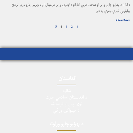
د ا.ا.ا. د بهرنیو چارو وزیر او متحده عربي اماراتو د لومړي وزیر مرستیال او د بهرنیو چارو وزير ترمنځ
ټيليفوني خبرې وشوې په دې
Read More »
5
4
3
2
1
افغانستان
شالید
د افغانستان اسلامي امارت
نوی پیل او فرصتونه
د خپلواکۍ ورځې
د بهرنیو چارو وزارت