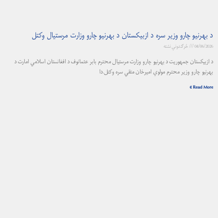
د بهرنیو چارو وزیر سره د ازبیکستان د بهرنیو چارو وزارت مرستیال وکتل
04/06/2026
څرگندونې نشته
د ازبیکستان جمهوریت د بهرنیو چارو وزارت مرستیال محترم بابر عثمانوف د افغانستان اسلامي امارت د
بهرنیو چارو وزیر محترم مولوي امیرخان متقي سره وکتل.دا
Read More »