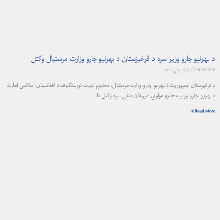
د بهرنیو چارو وزیر سره د قرغیزستان د بهرنیو چارو وزارت مرستیال وکتل
04/06/2026
څرگندونې نشته
د قرغیزستان جمهوریت د بهرنیو چارو وزارت مرستیال، محترم غیرت تورسنګلوف د افغانستان اسلامی امارت
د بهرنیو چارو وزیر محترم مولوي امیرخان متقي سره وکتل.دا
Read More »