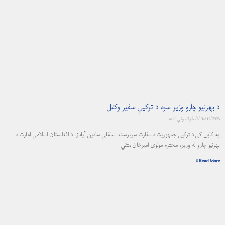
د بهرنيو چارو وزير سره د ترکیې سفير وکتل
04/12/2026
څرگندونې نشته
په کابل کې د ترکیې جمهوریت د سفارت سرپرست، ښاغلي سادین آیلدز، د افغانستان اسلامي امارت د
بهرنیو چارو له وزیر، محترم مولوي امیرخان متقي
Read More »