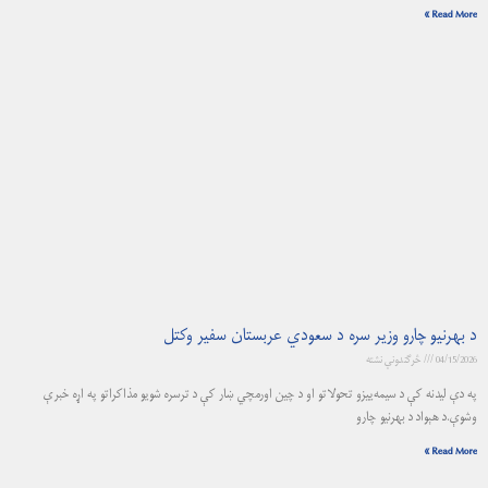
Read More »
د بهرنيو چارو وزير سره د سعودي عربستان سفير وکتل
04/15/2026
څرگندونې نشته
په دې لیدنه کې د سیمه‌ییزو تحولاتو او د چین اورمچي ښار کې د ترسره شویو مذاکراتو په اړه خبرې
وشوې.د هېواد د بهرنیو چارو
Read More »