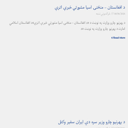
د افغانستان – منځنۍ اسیا مشورتي خبرې اترې
04/06/2026
څرگندونې نشته
د بهرنیو چارو وزارت په نوښت د «د افغانستان – منځنۍ اسیا مشورتي خبرې اترې»د افغانستان اسلامي
امارت د بهرنیو چارو وزارت په نوښت «د
Read More »
د بهرنيو چارو وزير سره دي ايران سفير وکتل