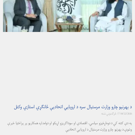
د بهرنیو چارو وزارت مرستیال سره د اروپایي اتحادیې ځانگړي استازي وکتل
04/22/2026
څرگندونې نشته
په دې کتنه کې د دوه‌اړخیزو سیاسي، اقتصادي او سوداګریزو اړیکو او دوامداره همکاریو پر پراختیا خبرې
وشوې.د بهرنيو چارو وزارت مرستیال د اروپایي اتحادیې