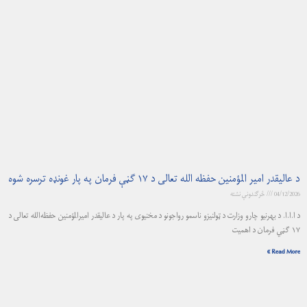
د عالیقدر امیر المؤمنین حفظه الله تعالی د ۱۷ گڼې فرمان په پار غونډه ترسره شوه
04/12/2026
څرگندونې نشته
د ا.ا.ا. د بهرنیو چارو وزارت د ټولنیزو ناسمو رواجونو د مخنيوی په پار د عالیقدر امیرالمؤمنین حفظه‌الله تعالی د
١٧ گڼي فرمان د اهمیت
Read More »