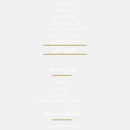
تاریخ اوجوړښت
د بهرنیو چارو وزیر
سیاسي معین
مالي او اداري معین
د افغانستان بهرنۍ استازولۍ
د وزارت اداري جوړښت
رسنیزې پوښتنې
ستوري ماڼۍ
قونسلي خدمتونه
پاسپورټ
ویزه
تصدیقونه
د سفارتونو او قونسلیو خدمتونه
دیپلوماتیک خدمتونه
دیپلوماتیک پاسپورټ