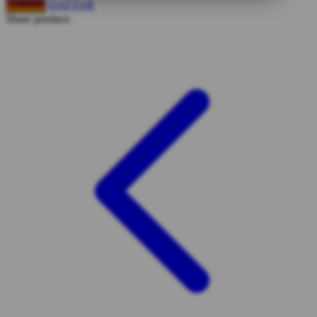
DAFTAR
LOGIN
Squishmallows
Share product:
Starbooks
Stick-O
Stokke
Sudocrem
Sumimo
Sunnylife
Sun-Staches
Swimava
T
Tommee Tippee
Trunki
Tutti Bambini