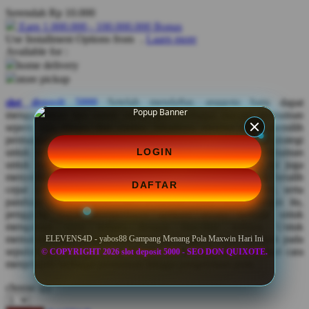
Serendah
Rp 10.000
Q
Earn
1.000.000
-
100.000.000
Bonus
Use Installment Options from
.
Laarn more
QV Baby
Available for :
home delivery
store pickup
R
slot deposit 5000
Setelah mendaftar, anggota baru dapat
Real Shades
menggunakan tips untuk menavigasi berbagai macam permainan
seperti slot, bingo, dan casino. Misalnya, mereka dapat memilih
Red Castle
permainan yang menawarkan poin tinggi atau mempelajari strategi
untuk taruhan olahraga, seperti menganalisis peringkat permainan
LOGIN
Ribbon Madness
untuk membuat keputusan yang lebih cermat. Platform ini juga
menyediakan tips untuk manajemen akun, termasuk cara beralih
S
DAFTAR
cepat antara kategori permainan seperti kasino dan sports, serta
panduan untuk deposit dan penarikan yang aman. Selain itu,
Sebamed
pengguna dapat memperbarui aplikasi secara berkala untuk
mengakses versi terbaru dengan fitur-fitur terbaru. Untuk
Silver Cross
memaksimalkan pengalaman bermain, anggota dapat merujuk pada
ELEVENS4D - yabos88 Gampang Menang Pola Maxwin Hari Ini
sepuluh tips strategis yang tersedia dalam platform, mulai dari cara
© COPYRIGHT 2026 slot deposit 5000 - SEO DON QUIXOTE.
Simply Idea
menjelajahi berbagai permainan hingga pengelolaan poin.
Skip Hop
choose qty
Spectra