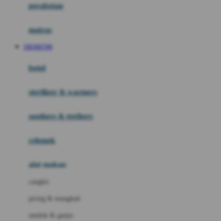
perabotan
Happy Tummy
Hauck
matras
Havaianas
SBOBET88
Hegen
botol
Hot Wheels
sterilizer & warmers
Hybrid
soothers & teethers
I
Inlacta DHA
celemek
Interlac
alat makan
Ivenet
cangkir
J
piring & mangkuk
Jack N Jill
sendok & garpu