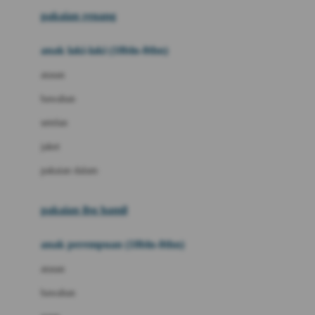
Buggygear
pakaian renang
Bumkins
anak laki-laki (18bln-8thn)
C
atasan
Cetaphil
bawahan
Chicco
setelan
Childlife
jaket
Clevamama
pakaian dalam
Cocolatte
Cottonseeds
pakaian ibu hamil
Cozy N Safe
anak perempuan (18bln-8thn)
Crane
atasan
Cybex
bawahan
D