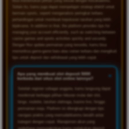
bisa menemukan pilihan yang sesuai dengan kesukaanmu.
Selain itu, kamu juga dapat mempelajari strategi efektif untuk
bermain sports, seperti menganalisis peringkat terbaru
pertandingan untuk membuat keputusan taruhan yang lebih
bijaksana. In addition to that, the platform provides tips for
managing your account efficiently, such as switching between
casino games and sports activities quickly and securely.
Dengan fitur update permainan yang tersedia, kamu bisa
memeriksa game-game baru atau varian terbaru dan mengikuti
tips untuk deposit dan withdrawal yang lebih cepat.
Apa yang membuat slot deposit 5000
+
berbeda dari situs slot online lainnya?
Setelah register sebagai anggota, kamu langsung dapat
menikmati berbagai pilihan hiburan mulai dari slot,
bingo, roulette, taruhan olahraga, kasino live, hingga
permainan meja. Platform ini dilengkapi dengan tips
navigasi praktis yang memudahkanmu beralih antar
kategori dengan cepat. Manajemen akun yang
sederhana memungkinkan kamu melakukan deposit