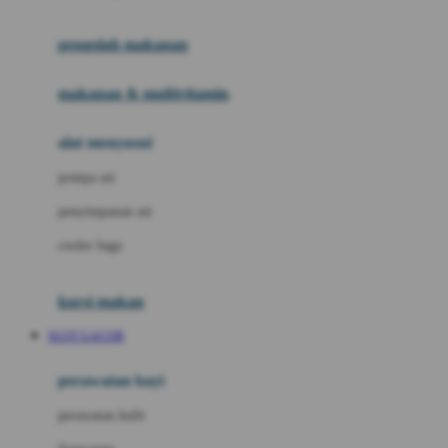
Joie
pengolah makanan
Joolz
Jujube
makanan & multivitamin
K
alat menyusui
Kiddycuts
pompa asi
Kumon
penyimpanan asi
L
cooler bags
Leapfrog
kursi makan
Leclerc
SLOT GACOR
Lee Vierra
Lillebaby
perawatan bayi
Little Bird Told Me
perawatan kulit
Little Miss Janis