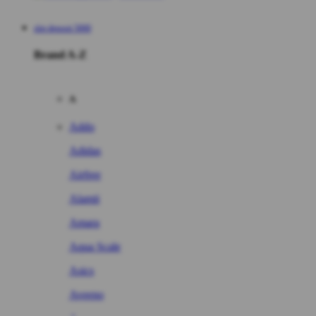
slot deposit 5000
Brand A-Z
A
Addo
Adidas
Airfree
Alamii
Amara
Aqua Scale
Asics
Aveeno