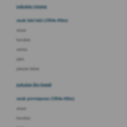
Buggygear
pakaian renang
Bumkins
anak laki-laki (18bln-8thn)
C
atasan
Cetaphil
bawahan
Chicco
setelan
Childlife
jaket
Clevamama
pakaian dalam
Cocolatte
Cottonseeds
pakaian ibu hamil
Cozy N Safe
anak perempuan (18bln-8thn)
Crane
atasan
Cybex
bawahan
D