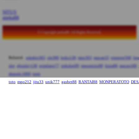
aneka88
TOGEL
SITUS
aneka88
© Copyright aneka88. All Rights Reserved.
Related:
sukabet365
ole388
koko138
mpo303
macan33
winning568
lin
slot
gboplay138
gemilang77
nekobet99
mawartoto88
forza88
macau188
deposit 1000
tong
toto
mpo212
jitu33
unik777
gasbet88
RANTAI88
MONPERATOTO
DES