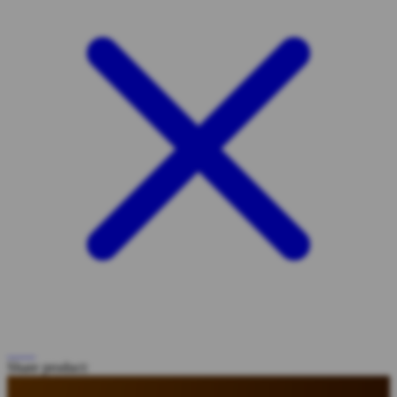
Share product: