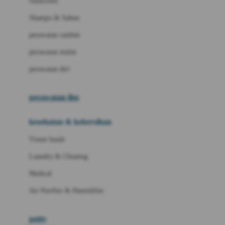
Sunscreen
London Taxi
Shampo & Sabun
Love To Dream
perawatan rambut
perawatan mulut
M
perawatan diri
Magformers
Mama's Choice
perawatan ibu
Mamas&Papas
kesehatan & kebersihan
Mamaway
Tissue basah
Maxi Cosi
Laundry & Cleaning
Megabloks
Medical
Micro
Air Purifier & Humidifier
MiDeer
Mimi & Lula
potty