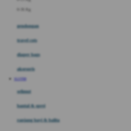
Felt So Sweet
0-36 Kg
Fisher Price
Flipper
gendongan
Friends Of Sally
travel cots
G
diaper bags
Gb
Geko
aksesoris
Graco
SLOT88
Gund
selimut
H
bantal & sprei
Habbie
Haenim
ranjang bayi & balita
Happy Horse