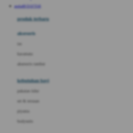
Awan
aneka88 DAFTAR
Azetabio
produk terbaru
B
aksesoris
Baabaasheepz
tas
Babiators
kacamata
Baby Dove
aksesoris rambut
Baby Jogger
Baby Rovega
kebutuhan bayi
Babybee
pakaian tidur
Banana Boat
set & terusan
Banz
piyama
Barbie
bodysuits
Beaba