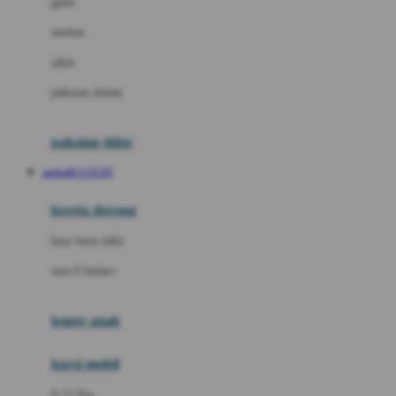
gaun
Dae Organics
setelan
Docare
jaket
Doona
pakaian dalam
Down To Earth
Drew
pakaian tidur
Dr. Brown's
aneka88 LOGIN
E
kereta dorong
ELC
bayi baru lahir
Ergobaby
usia 6 bulan+
Expert Care
koper anak
Ezyroller
kursi mobil
F
0-13 Kg