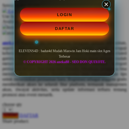
Serendah
Rp 10.000
Q
Earn
1.000.000
-
100.000.000
Bonus
LOGIN
Use Installment Options from
.
Laarn more
QV Baby
Available for :
home delivery
DAFTAR
store pickup
R
aneka88
Platform ini menawarkan beragam pilihan permainan,
Real Shades
seperti slot digital, bingo, dan table games untuk menguji
ELEVENS4D : badut4d Mudah Maxwin Jam Hoki main slot Agen
keberuntungan Anda. Selain itu, terdapat kategori sports-related
Red Castle
Terbesar
gaming untuk penggemar olahraga. Pengguna dapat dengan mudah
© COPYRIGHT 2026 aneka88 - SEO DON QUIXOTE.
menavigasi platform ini dan menjelajahi berbagai kategori
Ribbon Madness
permainan dengan fitur yang user-friendly. Misalnya, pengguna bisa
memilih jenis permainan favorit mereka atau memanfaatkan tips
S
untuk menemukan permainan baru. Registrasi sebagai anggota gratis
memberikan akses ke seluruh fitur platform, termasuk manajemen
Sebamed
akun, riwayat aktivitas, serta update informasi terbaru tentang
promosi atau event menarik.
Silver Cross
choose qty
Simply Idea
DAFTAR
LOGIN
Skip Hop
Share product:
Spectra