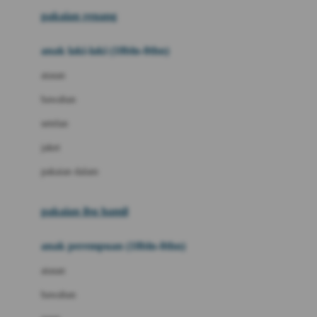
Buggygear
pakaian renang
Bumkins
anak laki-laki (18bln-8thn)
C
atasan
Cetaphil
bawahan
Chicco
setelan
Childlife
jaket
Clevamama
pakaian dalam
Cocolatte
Cottonseeds
pakaian ibu hamil
Cozy N Safe
anak perempuan (18bln-8thn)
Crane
atasan
Cybex
bawahan
D