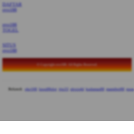
ovo188
TOGEL
SITUS
ovo188
© Copyright ovo188. All Rights Reserved.
Related:
oke168
lawu88slot
jitu33
alexis4d
kudamas88
mamibet88
nusa