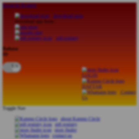
lewati ke Konten
download apps
download app from:
gift registry
Bahasa
ID
LOGIN
DAFTAR
Contact
Us
Toggle Nav
about Kanmo Circle
gift registry
store finder
contact us