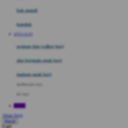
Mini Monkey
Moby
bak mandi
Momami
handuk
Mothercare
SITUS SLOT
Mustela
ayunan dan walker bayi
My Buddy Tag
My K
alas bermain anak bayi
N
mainan anak bayi
Naif
mothercare toys
Nike
elc toys
Nordic Natural
SLOT
Nuby
Akun Saya
Nuna
Masuk
Cari