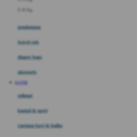
Felt So Sweet
0-36 Kg
Fisher Price
Flipper
gendongan
Friends Of Sally
travel cots
G
diaper bags
Gb
Geko
aksesoris
Graco
SLOT88
Gund
selimut
H
bantal & sprei
Habbie
Haenim
ranjang bayi & balita
Happy Horse