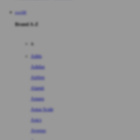
ovo188
Brand A-Z
A
Addo
Adidas
Airfree
Alamii
Amara
Aqua Scale
Asics
Aveeno