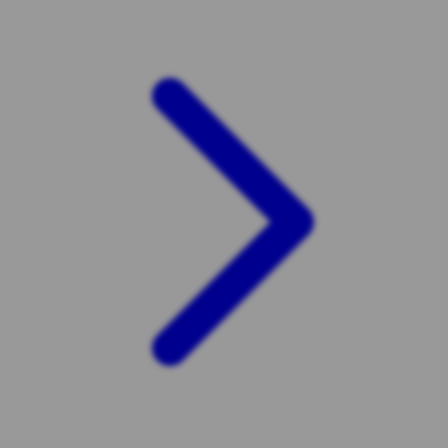
Twistshake
TY Toys
U
V
Veja
Vitaflow
Vtech
W
Waterland
Wellness