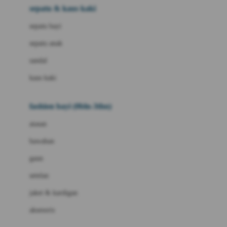
Beauty Barn
sepatu & kaus kaki
Bio Oil
sepatu bayi
Biolane
sepatu anak
Bite Fighters
sandal
Bizzi Growin
kaus kaki
Blackmores
fashion bayi (0bln-3thn)
Blooming Marvellous
atasan
Bonnels
bawahan
Bravado
gaun
Bruder
setelan
Brush Baby
jaket & kardigan
Buds Organics
aksesoris
Bugaboo