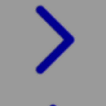
Twistshake
TY Toys
U
V
Veja
Vitaflow
Vtech
W
Waterland
Wellness