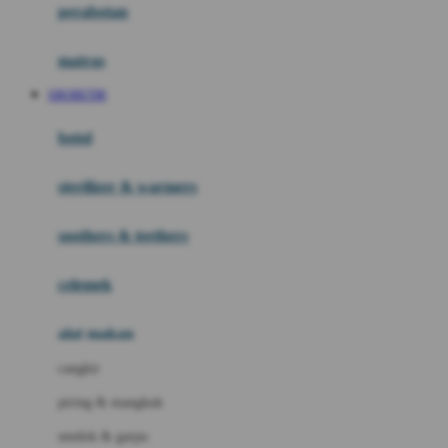
perabotan
Happy Tummy
Hauck
matras
Havaianas
SBOBET88
Hegen
botol
Hot Wheels
sterilizer & warmers
Hybrid
soothers & teethers
I
Inlacta DHA
celemek
Interlac
alat makan
Ivenet
cangkir
J
piring & mangkuk
Jack N Jill
sendok & garpu