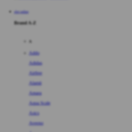
slot online
Brand A-Z
A
Addo
Adidas
Airfree
Alamii
Amara
Aqua Scale
Asics
Aveeno