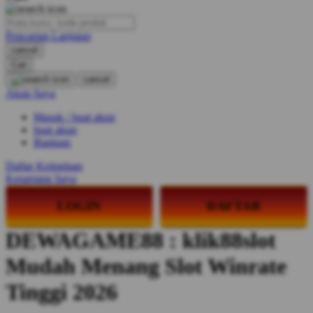
O
Pencarian Lanjutan
Oh Ma Grain
cancel
Okiedog
Cari
cancel
P
Akun Saya
Masuk / buat akun
Peachy
buat akun
Phil & Ted's
Bantuan
Philips Avent
Daftar Keinginan
Keranjang Saya
Pigeon
LOGIN
DAFTAR
Playgro
DEWAGAME88 : klik88slot
Poled Global
Mudah Menang Slot Winrate
Ponycycle
Puma
Tinggi 2026
Pureats