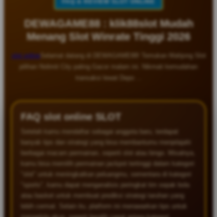
FAQ & REVIEW SLOT ONLINE
DEWAGAME88 : klik88slot Mudah
Menang Slot Winrate Tinggi 2026
slot online
Selamat datang di DEWAGAME88! Temukan Mahjong Slot
pilihan Nolimit City paling Gacor malam ini. Nikmati kemudahan
transaksi lewat Depo ...
FAQ slot online SLOT
Setelah kamu mendaftar sebagai anggota baru, terdapat
banyak tips dan strategi yang bisa membantumu menjelajahi
berbagai macam permainan, seperti slot atau bingo. Misalnya,
kamu bisa memilih permainan jackpot tertinggi dalam kategori
"slot" untuk meningkatkan peluangmu, sementara di kategori
"sports", kamu dapat menganalisis peringkat tim sepak bola
atau basket untuk membuat prediksi strategi taruhan yang
lebih cermat. Selain itu, platform ini menawarkan tips untuk
mengelola akun, seperti beralih cepat antara kategori