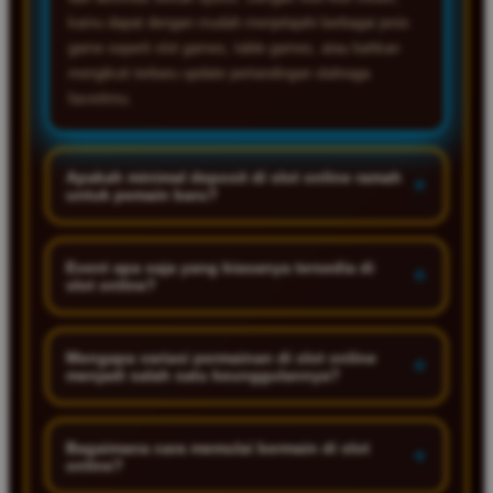
kamu dapat dengan mudah menjelajahi berbagai jenis
game seperti slot games, table games, atau bahkan
mengikuti terbaru update pertandingan olahraga
favoritmu.
Apakah minimal deposit di slot online ramah
+
untuk pemain baru?
Setelah daftar sebagai anggota, kamu langsung
mendapatkan berbagai keuntungan eksklusif di platform
Event apa saja yang biasanya tersedia di
+
slot online?
ini. Gunakan tips navigasi sederhana untuk beralih
antar kategori permainan mulai dari slot, bingo, roulette,
Setelah kamu mendaftar, kamu bisa menggunakan tips-
taruhan olahraga, hingga kasino live dengan nyaman.
tips untuk menavigasi berbagai permainan kasino
Mengapa variasi permainan di slot online
Manajemen akun yang praktis memudahkanmu
+
menjadi salah satu keunggulannya?
seperti slot dan permainan meja untuk meningkatkan
melakukan deposit dan penarikan cepat kapan saja.
pengalamanmu, misalnya dengan memilih permainan
Jangan lewatkan update permainan meja terbaru serta
Jika Anda tertarik dengan dunia perjudian online,
yang menawarkan poin tinggi atau mengikuti strategi
kesempatan mengumpulkan poin tinggi di setiap sesi
platform ini dapat menjadi tempat yang menarik untuk
Bagaimana cara memulai bermain di slot
pengambilan keputusan di meja casino table games.
+
bermain.
online?
menjelajahi berbagai pilihan permainan digital. Selain
Platform ini juga menyediakan strategi untuk
slot dan bingo yang populer, juga tersedia permainan