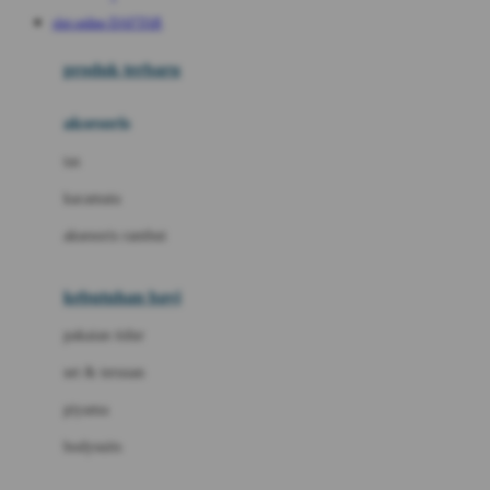
Awan
slot online DAFTAR
Azetabio
produk terbaru
B
aksesoris
Baabaasheepz
tas
Babiators
kacamata
Baby Dove
aksesoris rambut
Baby Jogger
Baby Rovega
kebutuhan bayi
Babybee
pakaian tidur
Banana Boat
set & terusan
Banz
piyama
Barbie
bodysuits
Beaba