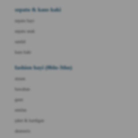
sepatu & kaus kaki
sepatu bayi
sepatu anak
sandal
kaus kaki
fashion bayi (0bln-3thn)
atasan
bawahan
gaun
setelan
jaket & kardigan
aksesoris