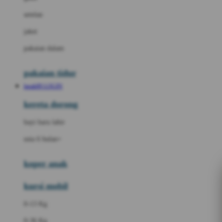
setelan
jaket
pakaian dalam
pakaian tidur
lapak89 LOGIN
kereta dorong
bayi baru lahir
usia 6 bulan+
koper anak
kursi mobil
0-13 Kg
0-36 Kg