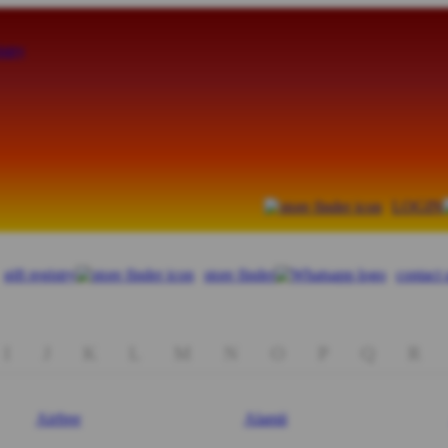
istry
LOGIN
gift registry
store finder
contact 
I
J
K
L
M
N
O
P
Q
R
Airfree
Alamii