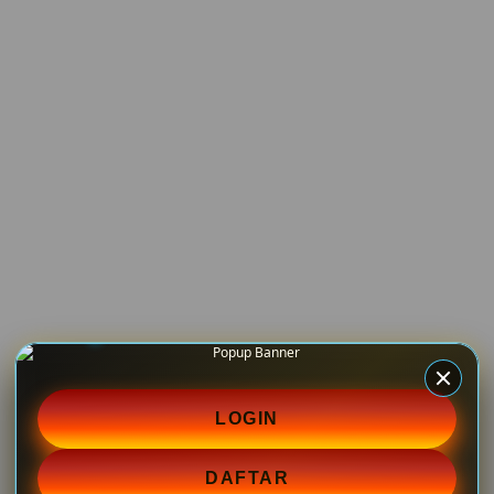
LOGIN
DAFTAR