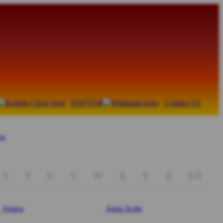
DAFTAR
Contact Us
us
S
T
U
V
W
X
Y
Z
0-9
Amara
Aqua Scale