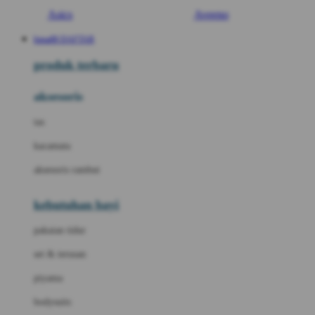
Asics
Aveeno
bima88 DAFTAR
produk terbaru
aksesoris
tas
kacamata
aksesoris rambut
kebutuhan bayi
pakaian tidur
set & terusan
piyama
bodysuits