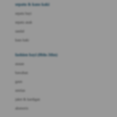
Beauty Barn
sepatu & kaus kaki
Bio Oil
sepatu bayi
Biolane
sepatu anak
Bite Fighters
sandal
Bizzi Growin
kaus kaki
Blackmores
fashion bayi (0bln-3thn)
Blooming Marvellous
atasan
Bonnels
bawahan
Bravado
gaun
Bruder
setelan
Brush Baby
jaket & kardigan
Buds Organics
aksesoris
Bugaboo