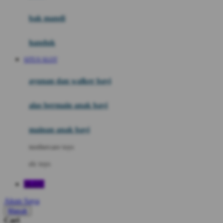
Mini Monkey
Moby
bak mandi
Momami
handuk
Mothercare
SITUS SLOT
Mustela
ayunan dan walker bayi
My Buddy Tag
My K
alas bermain anak bayi
N
mainan anak bayi
Naif
mothercare toys
Nike
elc toys
Nordic Natural
SLOT
Nuby
Akun Saya
Nuna
Masuk
Cari