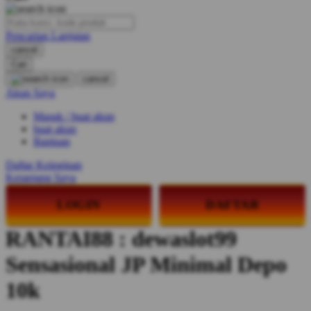
O
Pencarian Lanjutan
Oh Ma Grain
cancel
Okiedog
Cari
cancel
P
Akun Saya
Masuk / buat akun
Peachy
buat akun
Phil & Ted's
Bantuan
Philips Avent
Daftar Keinginan
Keranjang Saya
Pigeon
LOGIN
DAFTAR
Playgro
RANTAI88 : dewaslot99
Poled Global
Sensasional JP Minimal Depo
Ponycycle
Puma
10k
Pureats