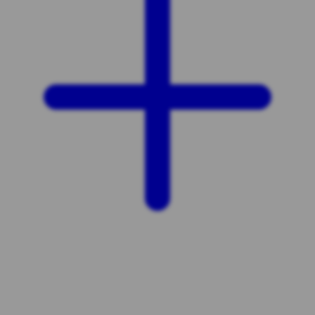
X
Xootz
Y
Yamatoya
Z
Zaxy
Zoggs
0-9
4Moms
59S