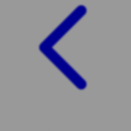
Squishmallows
Starbooks
Stick-O
Stokke
Sudocrem
Sumimo
Sunnylife
Sun-Staches
Swimava
T
Tommee Tippee
Trunki
Tutti Bambini