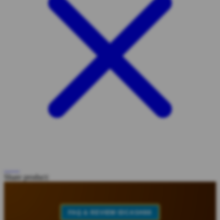
Share product:
FAQ & REVIEW IDCASH88