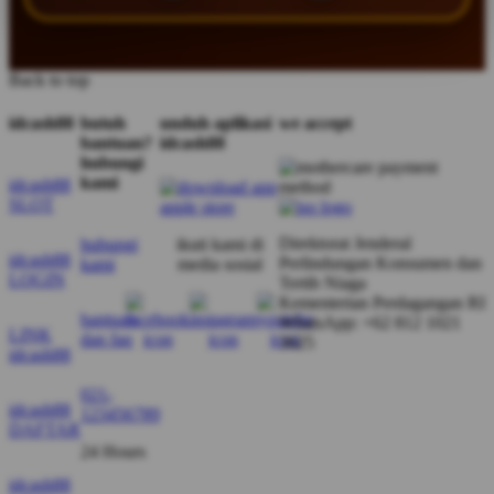
Back to top
idcash88
butuh
unduh aplikasi
we accept
bantuan?
idcash88
hubungi
kami
idcash88
SLOT
Direktorat Jenderal
hubungi
ikuti kami di
idcash88
Perlindungan Konsumen dan
kami
media sosial
LOGIN
Tertib Niaga
Kementerian Perdagangan RI
bantuan
WhatsApp: +62 812 1021
LINK
dan faq
3625
idcash88
021-
idcash88
123456789
DAFTAR
24 Hours
idcash88
LINK