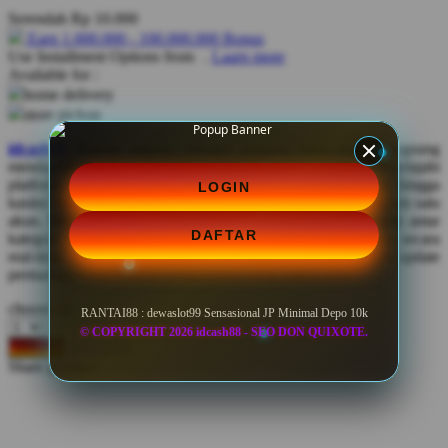
Serendah
Rp 10.000
Q
Earn
1.000.000
-
100.000.000
Bonus
Use Installment Options from
.
Laarn more
QV Baby
Available for :
home delivery
store pickup
R
idcash88
Setelah register sebagai anggota baru, kamu langsung
Real Shades
mendapatkan akses ke tips navigasi praktis untuk menjelajahi
platform. Mulai dari slot, bingo, roulette, taruhan olahraga, hingga
Red Castle
LOGIN
kasino live dan permainan meja, semua kategori tersedia dalam satu
akun. Manajemen akun sangat mudah, termasuk fitur beralih antar
Ribbon Madness
DAFTAR
kategori favorit dan transaksi deposit serta penarikan cepat secara
real-time. Dapatkan poin tinggi di setiap sesi dan selalu cek update
S
permainan terbaru untuk pengalaman yang makin seru.
Sebamed
choose qty
RANTAI88 : dewaslot99 Sensasional JP Minimal Depo 10k
© COPYRIGHT 2026 idcash88 - SEO DON QUIXOTE.
Silver Cross
DAFTAR
LOGIN
Share product:
Simply Idea
Skip Hop
Spectra