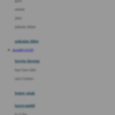
gaun
Dae Organics
setelan
Docare
jaket
Doona
pakaian dalam
Down To Earth
Drew
pakaian tidur
Dr. Brown's
idcash88 LOGIN
E
kereta dorong
ELC
bayi baru lahir
Ergobaby
usia 6 bulan+
Expert Care
koper anak
Ezyroller
kursi mobil
F
0-13 Kg