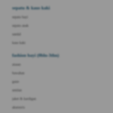
sepatu & kaus kaki
sepatu bayi
sepatu anak
sandal
kaus kaki
fashion bayi (0bln-3thn)
atasan
bawahan
gaun
setelan
jaket & kardigan
aksesoris