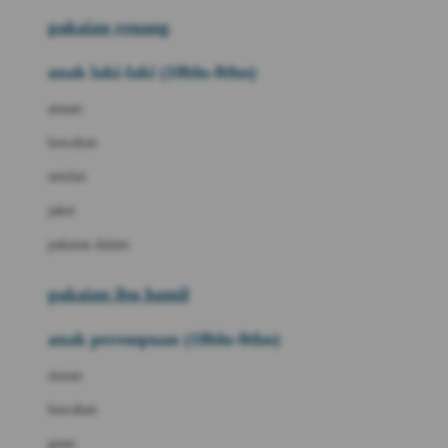
pakaian renang
anak laki-laki (18bln-8thn)
atasan
bawahan
setelan
jaket
pakaian dalam
pakaian ibu hamil
anak perempuan (18bln-8thn)
atasan
bawahan
gaun