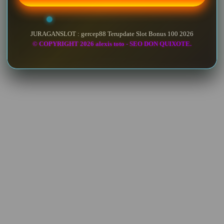
JURAGANSLOT : gercep88 Terupdate Slot Bonus 100 2026
© COPYRIGHT 2026 alexis toto - SEO DON QUIXOTE.