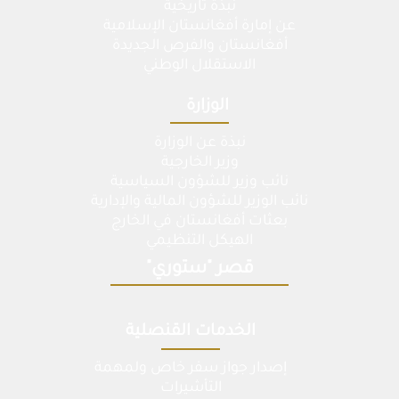
نبذة تاريخية
عن إمارة أفغانستان الإسلامية
أفغانستان والفرص الجديدة
الاستقلال الوطني
الوزارة
نبذة عن الوزارة
وزير الخارجية
نائب وزير للشؤون السياسية
نائب الوزير للشؤون المالية والإدارية
بعثات أفغانستان في الخارج
الهيكل التنظيمي
قصر "ستوري"
الخدمات القنصلية
إصدار جواز سفر خاص ولمهمة
التأشيرات