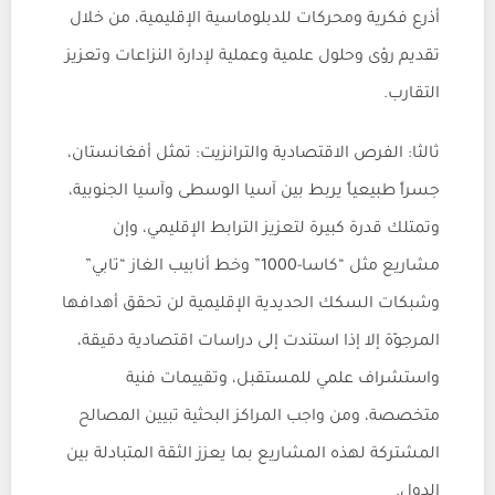
أذرع فكرية ومحركات للدبلوماسية الإقليمية، من خلال
تقديم رؤى وحلول علمية وعملية لإدارة النزاعات وتعزيز
التقارب.
ثالثا: الفرص الاقتصادية والترانزيت: تمثل أفغانستان،
جسراً طبيعياً يربط بين آسيا الوسطى وآسيا الجنوبية،
وتمتلك قدرة كبيرة لتعزيز الترابط الإقليمي، وإن
مشاريع مثل “كاسا-1000” وخط أنابيب الغاز “تابي”
وشبكات السكك الحديدية الإقليمية لن تحقق أهدافها
المرجوّة إلا إذا استندت إلى دراسات اقتصادية دقيقة،
واستشراف علمي للمستقبل، وتقييمات فنية
متخصصة، ومن واجب المراكز البحثية تبيين المصالح
المشتركة لهذه المشاريع بما يعزز الثقة المتبادلة بين
الدول.