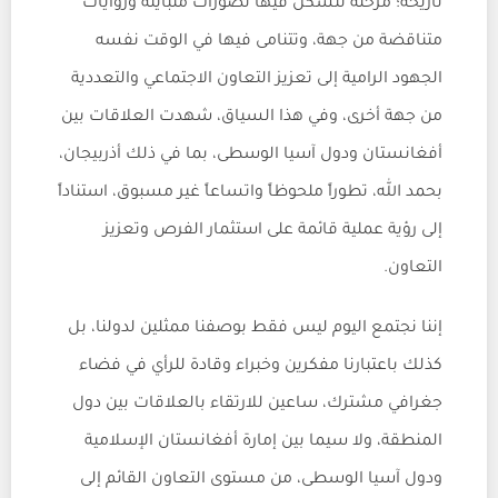
تاريخه؛ مرحلة تتشكل فيها تصورات متباينة وروايات
متناقضة من جهة، وتتنامى فيها في الوقت نفسه
الجهود الرامية إلى تعزيز التعاون الاجتماعي والتعددية
من جهة أخرى، وفي هذا السياق، شهدت العلاقات بين
أفغانستان ودول آسيا الوسطى، بما في ذلك أذربيجان،
بحمد الله، تطوراً ملحوظاً واتساعاً غير مسبوق، استناداً
إلى رؤية عملية قائمة على استثمار الفرص وتعزيز
التعاون.
إننا نجتمع اليوم ليس فقط بوصفنا ممثلين لدولنا، بل
كذلك باعتبارنا مفكرين وخبراء وقادة للرأي في فضاء
جغرافي مشترك، ساعين للارتقاء بالعلاقات بين دول
المنطقة، ولا سيما بين إمارة أفغانستان الإسلامية
ودول آسيا الوسطى، من مستوى التعاون القائم إلى