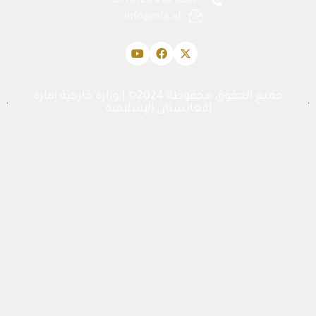
0381 210 20(0) 93+
info@mfa.af
جميع الحقوق محفوظة 2024© | وزارة خارجية إمارة
أفغانستان الإسلامية