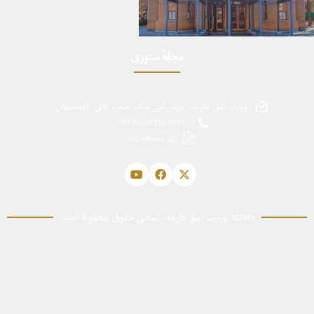
مجلهٔ ستوری
وزارت امور خارجه، چهارراهی ملک اصغر، کابل - افغانستان
0381 210 20(0) 93+
info@mfa.af
©2024 وزارت امور خارجه، تمامی حقوق محفوظ است