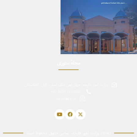
مجلهٔ ستوری
وزارت امور خارجه، چهارراهی ملک اصغر، کابل - افغانستان
0381 210 20(0) 93+
info@mfa.af
©2024 وزارت امور خارجه، تمامی حقوق محفوظ است