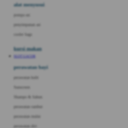
alat menyusui
pompa asi
penyimpanan asi
cooler bags
kursi makan
SLOT GACOR
perawatan bayi
perawatan kulit
Sunscreen
Shampo & Sabun
perawatan rambut
perawatan mulut
perawatan diri