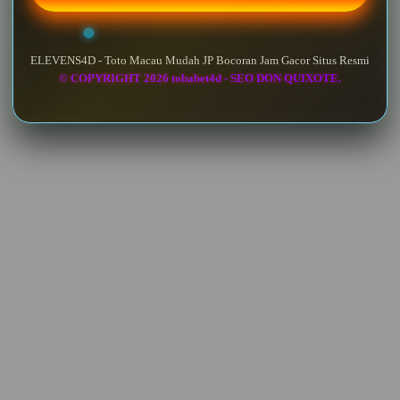
ELEVENS4D - Toto Macau Mudah JP Bocoran Jam Gacor Situs Resmi
© COPYRIGHT 2026 tobabet4d - SEO DON QUIXOTE.