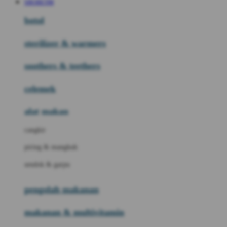
SBOBET88
botol
sterilizer & warmers
soothers & teethers
celemek
alat makan
cangkir
piring & mangkuk
sendok & garpu
pengolah makanan
makanan & multivitamin