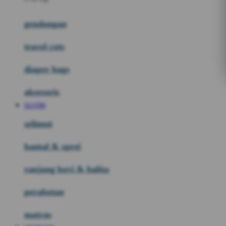
gendongan
travel cots
diaper bags
aksesoris
SLOT88
selimut
bantal & sprei
ranjang bayi & balita
perabotan
matras