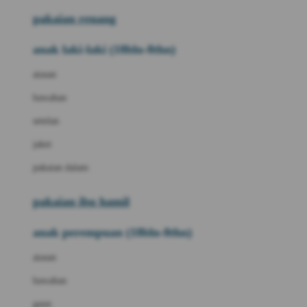
pakaian renang
anak laki-laki (18bln-8thn)
atasan
bawahan
setelan
jaket
pakaian dalam
pakaian ibu hamil
anak perempuan (18bln-8thn)
atasan
bawahan
gaun