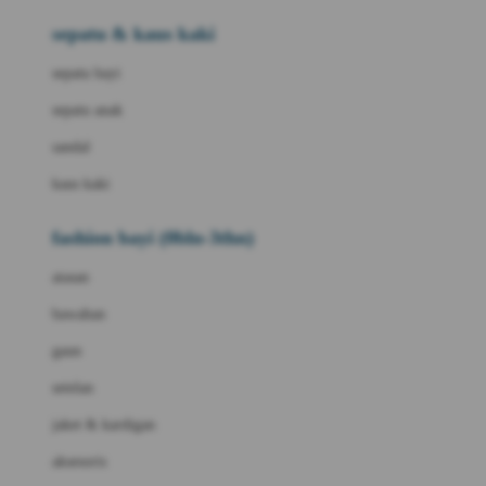
sepatu & kaus kaki
sepatu bayi
sepatu anak
sandal
kaus kaki
fashion bayi (0bln-3thn)
atasan
bawahan
gaun
setelan
jaket & kardigan
aksesoris