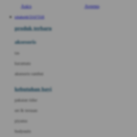
Asics
Aveeno
tobabet4d DAFTAR
produk terbaru
aksesoris
tas
kacamata
aksesoris rambut
kebutuhan bayi
pakaian tidur
set & terusan
piyama
bodysuits