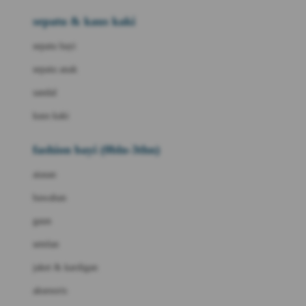
sepatu & kaus kaki
sepatu bayi
sepatu anak
sandal
kaus kaki
fashion bayi (0bln-3thn)
atasan
bawahan
gaun
setelan
jaket & kardigan
aksesoris