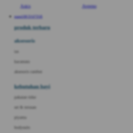
Asics
Aveeno
mami188 DAFTAR
produk terbaru
aksesoris
tas
kacamata
aksesoris rambut
kebutuhan bayi
pakaian tidur
set & terusan
piyama
bodysuits