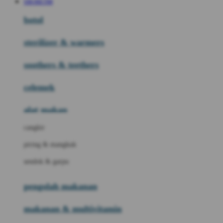
SBOBET88
botol
sterilizer & warmers
soothers & teethers
celemek
alat makan
cangkir
piring & mangkuk
sendok & garpu
pengolah makanan
makanan & multivitamin