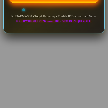
KUDAEMAS88 - Togel Terpercaya Mudah JP Bocoran Jam Gacor
© COPYRIGHT 2026 mami188 - SEO DON QUIXOTE.