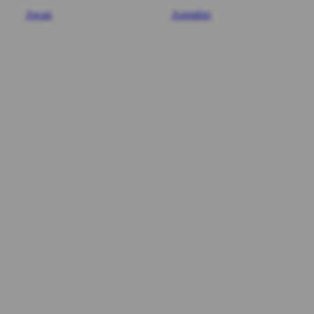
Awan
Azetabio