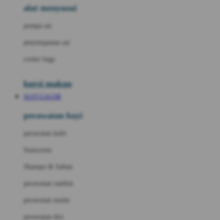
alat menyusui
pompa asi
penyimpanan asi
cooler bags
kursi makan
SLOT GACOR
perawatan bayi
perawatan kulit
Sunscreen
Shampo & Sabun
perawatan rambut
perawatan mulut
perawatan diri