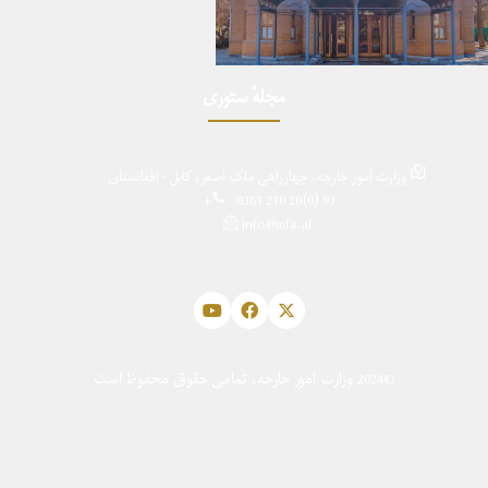
مجلهٔ ستوری
وزارت امور خارجه، چهارراهی ملک اصغر، کابل - افغانستان
0381 210 20(0) 93+
info@mfa.af
©2024 وزارت امور خارجه، تمامی حقوق محفوظ است