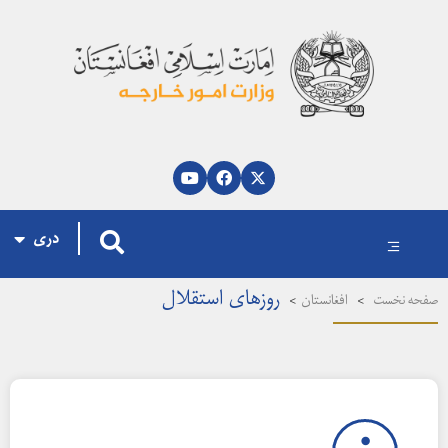
پښتو
العربية
English
دری
روزهای استقلال
فحه نخست
>
افغانستان
>