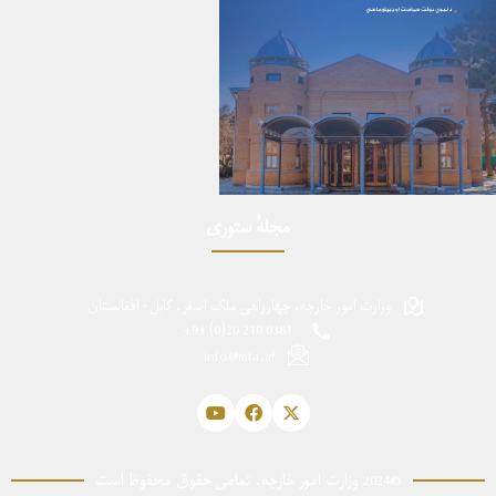
مجلهٔ ستوری
وزارت امور خارجه، چهارراهی ملک اصغر، کابل - افغانستان
0381 210 20(0) 93+
info@mfa.af
©2024 وزارت امور خارجه، تمامی حقوق محفوظ است