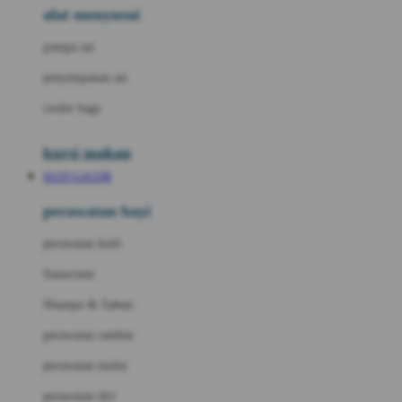
alat menyusui
pompa asi
penyimpanan asi
cooler bags
kursi makan
SLOT GACOR
perawatan bayi
perawatan kulit
Sunscreen
Shampo & Sabun
perawatan rambut
perawatan mulut
perawatan diri