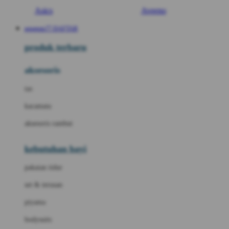
Asics
Aveeno
gengtoto77 DAFTAR
produk terbaru
aksesoris
tas
kacamata
aksesoris rambut
kebutuhan bayi
pakaian tidur
set & terusan
piyama
bodysuits