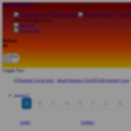
lewati ke Konten
download apps
gift reg
download app from:
Bahasa
ID
Toggle Nav
about Kanmo Circle
gengtoto77
A
B
C
D
E
F
G
H
Addo
Adidas