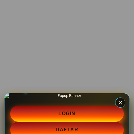
LOGIN
DAFTAR