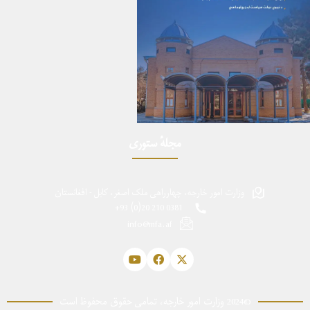
مجلهٔ ستوری
وزارت امور خارجه، چهارراهی ملک اصغر، کابل - افغانستان
0381 210 20(0) 93+
info@mfa.af
©2024 وزارت امور خارجه، تمامی حقوق محفوظ است