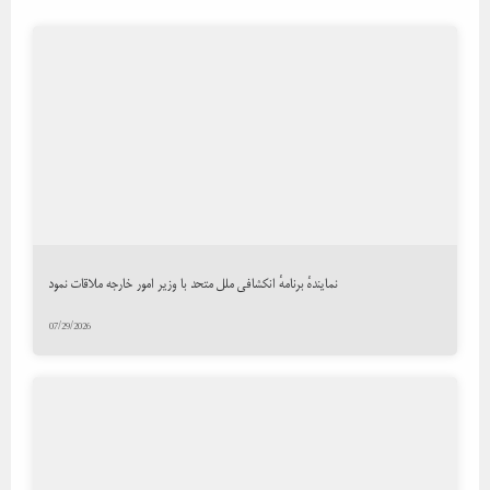
نمایندهٔ برنامهٔ انکشافی ملل متحد با وزیر امور خارجه ملاقات نمود
07/29/2026