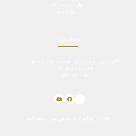
وزارت صنعت و تجارت
وزارت مالیه
مجلهٔ ستوری
وزارت امور خارجه، چهارراهی ملک اصغر، کابل - افغانستان
0381 210 20(0) 93+
info@mfa.af
©2024 وزارت امور خارجه، تمامی حقوق محفوظ است