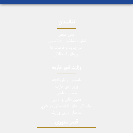
افغانستان
پس منظر
امارت اسلامی افغانستان
آغاز جدید و فرصت ها
روزهای استقلال
وزارت امور خارجه
تاسيس و تاريخچه
وزیر امور خارجه
معین سیاسی
معین مالی و اداری
نمایندگی های افغانستان در خارج
ساختار اداری وزارت
قصر ستوری