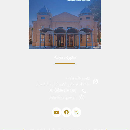
ستوری مجله
بهرنیو چارو وزارت
ملک اصغر څلور، لارې کابل - افغانستان
0381 210 20(0) 93+
info@mfa.gov.af
©2024 بهرنیو چارو وزارت، ټول حقوق خوندي دي.