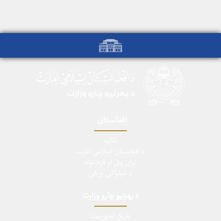
افغانستان
شالید
د افغانستان اسلامي امارت
نوی پیل او فرصتونه
د خپلواکۍ ورځې
د بهرنیو چارو وزارت
تاریخ اوجوړښت