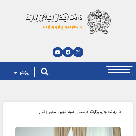
پښتو
د بهرنيو چارو وزارت مرستيال سره د‌چين سفير وکتل