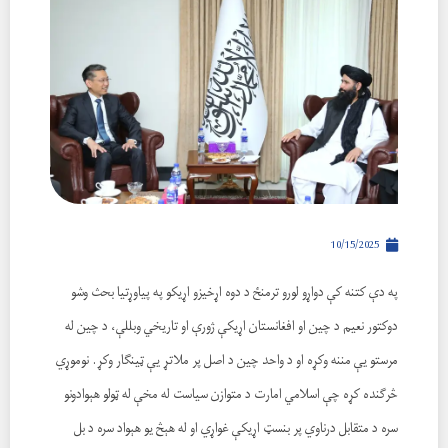
10/15/2025
په دې کتنه کې دواړو لورو ترمنځ د دوه اړخیزو اړیکو په پیاوړتیا بحث وشو
دوکتور نعیم د چین او افغانستان اړیکې ژورې او تاریخي وبللې، د چین له
مرستو یې مننه وکړه او د واحد چین د اصل پر ملاتړ یې ټینګار وکړ. نوموړي
څرګنده کړه چې اسلامي امارت د متوازن سیاست له مخې له ټولو هېوادونو
سره د متقابل درناوي پر بنسټ اړیکې غواړي او له هېڅ يو هېواد سره د بل