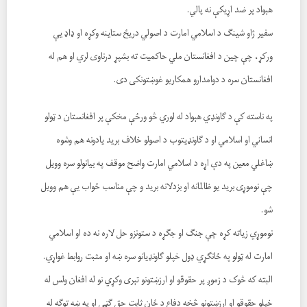
هېواد پر ضد اړيکې نه پالي.
سفیر ژاو شینګ د اسلامي امارت د اصولي دریځ ستاینه وکړه او ډاډ یې
ورکړ، چې چین د افغانستان ملي حاکمیت ته بشپړ درناوی لري او هم له
افغانستان سره د دوامدارو همکاریو غوښتونکی دی.
په ناسته کې د ګاونډي هېواد له لوري څو ورځې مخکې پر افغانستان د ټولو
انساني او اسلامي او د ګاونډيتوب د اصولو خلاف بريد يادونه هم وشوه
ښاغلي معين په دې اړه د اسلامي امارت واضح موقف په بيانولو سره وويل
چې نوموړی برید يو ظالمانه او بزدلانه بريد و چې مناسب ځواب يې هم وويل
شو.
نوموړي زياته کړه چې جنګ او جګړه د ستونزو حل لاره نه ده او اسلامي
امارت له ټولو په ځانګړي ډول خپلو ګاونډيانو سره ښه او مثبت روابط غواړي.
البته که څوک د زموږ پر حقوقو او ارزښتونو تېری وکړي نو له افغان ولس له
خپلو حقوقو او ارزښتونو څخه دفاع د ځان ثابت حق ګڼي او په ښه توګه له