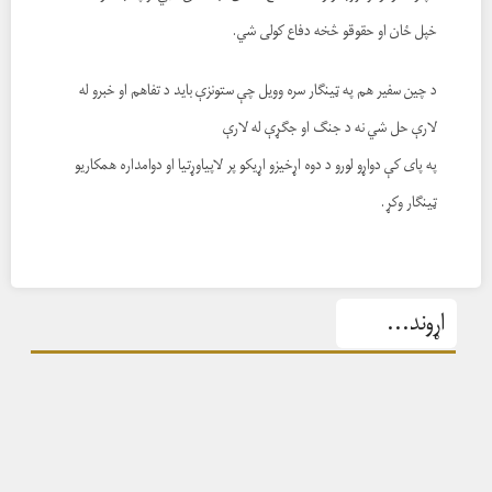
خپل ځان او حقوقو څخه دفاع کولی شي.
د چين سفير هم په ټينګار سره وويل چې ستونزې بايد د تفاهم او خبرو له
لارې حل شي نه د جنګ او جګړې له لارې
په پای کې دواړو لورو د دوه اړخیزو اړیکو پر لاپیاوړتیا او دوامداره همکاریو
ټینګار وکړ.
اړوند...