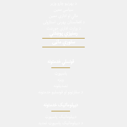
د بهرنیو چارو وزیر
سیاسي معین
مالي او اداري معین
د افغانستان بهرنۍ استازولۍ
د وزارت اداري جوړښت
رسنیزې پوښتنې
ستوري ماڼۍ
قونسلي خدمتونه
پاسپورټ
ویزه
تصدیقونه
د سفارتونو او قونسلیو خدمتونه
دیپلوماتیک خدمتونه
دیپلوماتیک پاسپورټ
د دیپلوماتیک پاسپورټ تمدید