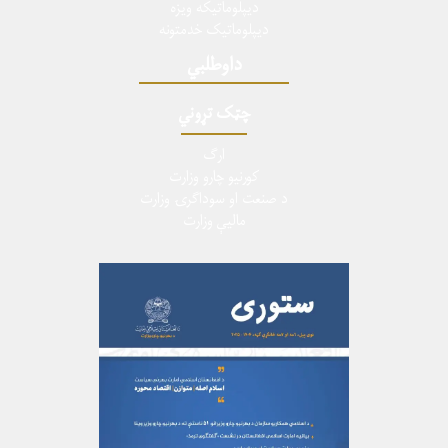
دیپلوماتیکه ویزه
دیپلوماتیک خدمتونه
داوطلبي
چټک تړوني
ارگ
کورنیو چارو وزارت
د صنعت او سوداگرۍ وزارت
ماليې وزارت