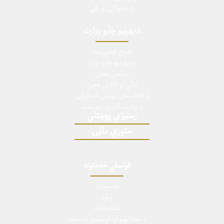
د خپلواکۍ ورځې
د بهرنیو چارو وزارت
تاریخ اوجوړښت
د بهرنیو چارو وزیر
سیاسي معین
مالي او اداري معین
د افغانستان بهرنۍ استازولۍ
د وزارت اداري جوړښت
رسنیزې پوښتنې
ستوري ماڼۍ
قونسلي خدمتونه
پاسپورټ
ویزه
تصدیقونه
د سفارتونو او قونسلیو خدمتونه