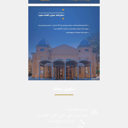
ستوری مجله
بهرنیو چارو وزارت
ملک اصغر څلور، لارې کابل - افغانستان
0381 210 20(0) 93+