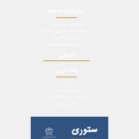
دیپلوماتیک خدمتونه
دیپلوماتیک پاسپورټ
د دیپلوماتیک پاسپورټ تمدید
دیپلوماتیکه ویزه
دیپلوماتیک خدمتونه
داوطلبي
چټک تړوني
ارگ
کورنیو چارو وزارت
د صنعت او سوداگرۍ وزارت
ماليې وزارت