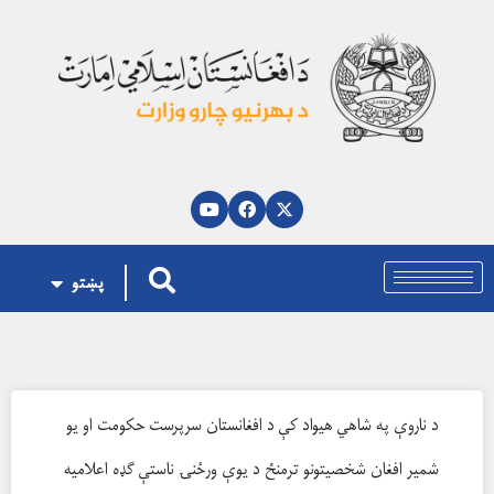
پښتو
د ناروې په شاهي هیواد کې د افغانستان سرپرست حکومت او یو
شمیر افغان شخصیتونو ترمنځ د یوې ورځنۍ ناستې ګډه اعلامیه