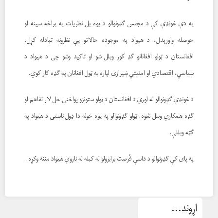
په دې غونډې کې د مجلس ګډونوالو د یوه بل نظریات په پراخه سینه او
حوصله واورېدل، د هیواد په موجوده حالاتو یې نظرونه تبادله کړل.
افغانستان د ټولو افغانانو ګډ کور وبلل شو او تاکید وشو چی د هیواد د
سیاسي، اقتصادي او امنیتي ښیرازۍ لپاره به ټول افغانان په ګډه کار کوي.
د غونډې ګډونوالو له لوري د افغانستان د ټولو ستونزو یواځنۍ حل لار تفاهم او
ګډه همکاري وبلل شوه. ټولو ګډونوالو په یوه خوله دا ډول ناستی د هیواد په
ګټه وبللې.
په پای کې ګډونوالو د داسې فُرصت برابرولو له کبله له ناروې هیواد مننه وکړه.
اړوند...