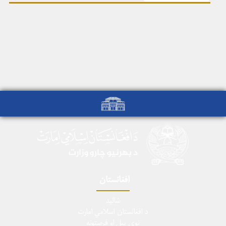
افغانستان
شالید
د افغانستان اسلامي امارت
نوی پیل او فرصتونه