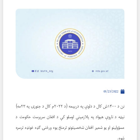
01/23/2022
نن د ۱۴۰۰ش کال د دلوې په درېيمه (د ۲۰۲۲م کال د جنورۍ په ۲۳مه)
نیټه د ناروې هیواد په پلازمینې اوسلو کې د افغان سرپرست حکومت د
مسؤولینو او یو شمیر افغان شخصیتونو ترمنځ یوه ورځنۍ ګډه غونډه ترسره
شوه.