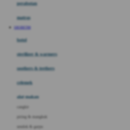
perabotan
Happy Tummy
Hauck
matras
Havaianas
SBOBET88
Hegen
botol
Hot Wheels
sterilizer & warmers
Hybrid
soothers & teethers
I
Inlacta DHA
celemek
Interlac
alat makan
Ivenet
cangkir
J
piring & mangkuk
Jack N Jill
sendok & garpu