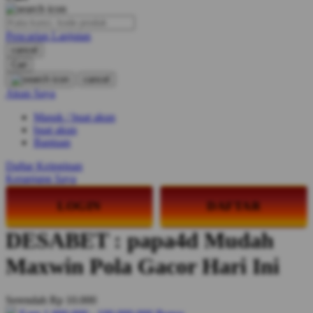
O
Pencarian Lanjutan
Oh Ma Grain
cancel
Okiedog
Cari
cancel
P
Akun Saya
Masuk / buat akun
Peachy
buat akun
Phil & Ted's
Bantuan
Philips Avent
Daftar Keinginan
Keranjang Saya
Pigeon
LOGIN
DAFTAR
Playgro
DESABET : papa4d Mudah
Poled Global
Maxwin Pola Gacor Hari Ini
Ponycycle
Puma
Serendah
Rp 10.000
Pureats