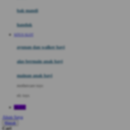
Mini Monkey
Moby
bak mandi
Momami
handuk
Mothercare
SITUS SLOT
Mustela
ayunan dan walker bayi
My Buddy Tag
My K
alas bermain anak bayi
N
mainan anak bayi
Naif
mothercare toys
Nike
elc toys
Nordic Natural
SLOT
Nuby
Akun Saya
Nuna
Masuk
Cari