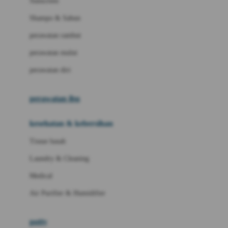
Sunscreen
London Taxi
Shampo & Sabun
Love To Dream
perawatan rambut
perawatan mulut
M
perawatan diri
Magformers
Mama's Choice
perawatan ibu
Mamas&Papas
kesehatan & kebersihan
Mamaway
Tissue basah
Maxi Cosi
Laundry & Cleaning
Megabloks
Medical
Micro
Air Purifier & Humidifier
MiDeer
Mimi & Lula
potty