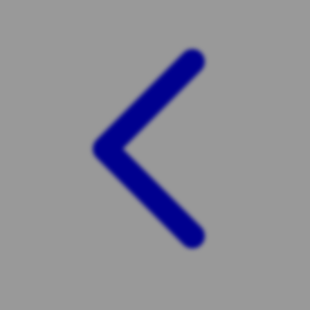
Squishmallows
Starbooks
Stick-O
Stokke
Sudocrem
Sumimo
Sunnylife
Sun-Staches
Swimava
T
Tommee Tippee
Trunki
Tutti Bambini